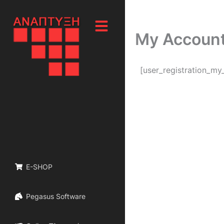
Μετάβαση
στο
περιεχόμενο
My Accoun
[user_registration_my
E-SHOP
Pegasus Software